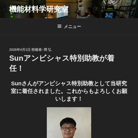
コ
機能材料学研究室
ン
テ
ン
メニュー
ツ
へ
ス
投
2026年4月1日
投稿者:
岡 弘
キ
稿
Sunアンビシャス特別助教が着
日:
ッ
任！
プ
Sunさんがアンビシャス特別助教として当研究
室に着任されました。これからもよろしくお願
いします！