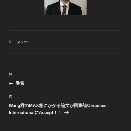
カ
メンバー
テ
ゴ
リ
ー
投
過
前
稿
去
受賞
ナ
の
ビ
投
次
次
稿
ゲ
の
Wang君のMAX相にかかる論文が国際誌Ceramics
投
ー
InternationalにAccept！！
稿
シ
ョ