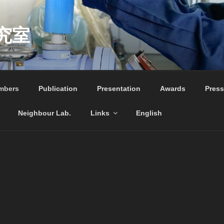
究室
mbers
Publication
Presentation
Awards
Press
Neighbour Lab.
Links
English