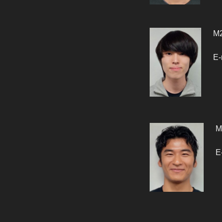
M
E-
E