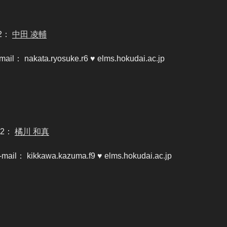
2：
中田 凌輔
mail： nakata.ryosuke.r6 ♥ elms.hokudai.ac.jp
M2：
橘川 和真
-mail： kikkawa.kazuma.f9 ♥ elms.hokudai.ac.jp