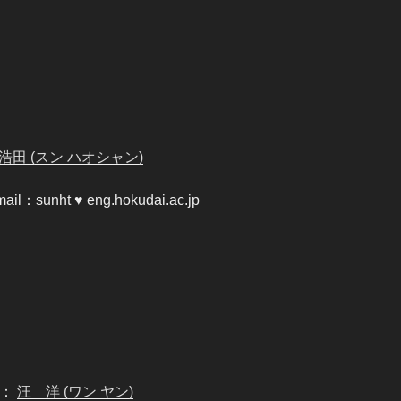
 浩田
(スン ハオシャン)
mail：sunht ♥ eng.hokudai.ac.jp
：
汪 洋
(ワン ヤン)