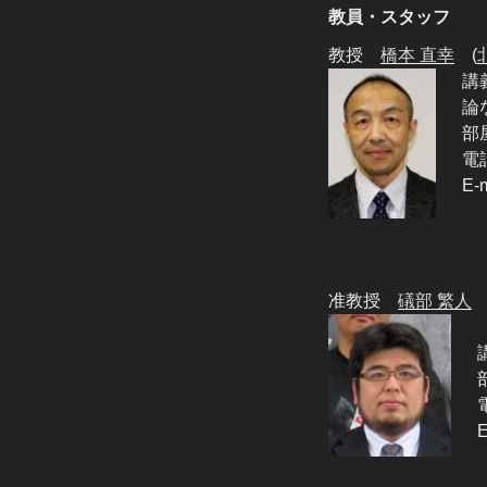
教員・スタッフ
教授
橋本 直幸
(
講
論
部
電話
E-m
准教授
礒部 繁人
E