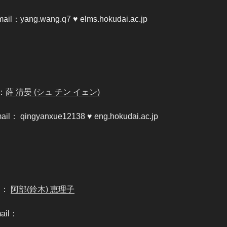
mail：yang.wang.q7 ♥ elms.hokudai.ac.jp
：
薛 清晏 (シュ チン イェン)
ail： qingyanxue12138 ♥ eng.hokudai.ac.jp
D：
阿部(鈴木) 恵理子
ail：