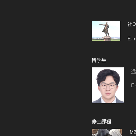
社
E-m
留学生
徐
E
修士課程
M