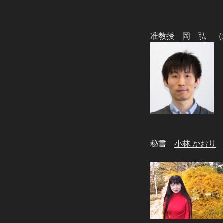
准教授
岡 弘
（
秘書
小林 かおり