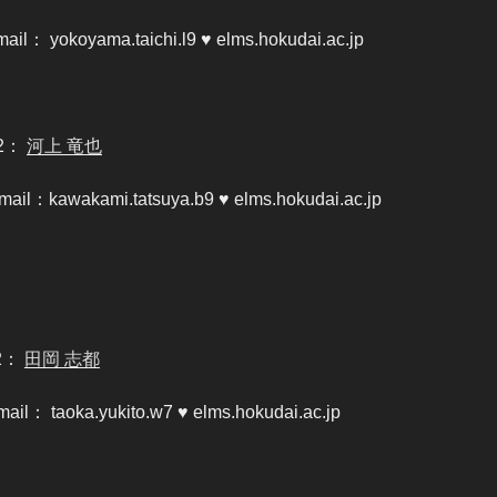
mail： yokoyama.taichi.l9 ♥ elms.hokudai.ac.jp
2：
河上 竜也
mail
：
kawakami.tatsuya.b9 ♥ elms.hokudai.ac.jp
2：
田岡 志都
mail： taoka.yukito.w7 ♥ elms.hokudai.ac.jp