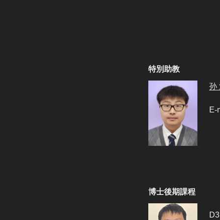
特別助教
孙
E-
博士後期課程
D3