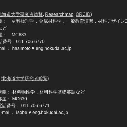
北海道大学研究者総覧
,
Researchmap
,
ORCiD
)
義： 材料物理学，金属材料学，一般教育演習，材料デザイン
など
屋： MC633
番号：011-706-6770
ail： hasimoto ♥ eng.hokudai.ac.jp
(
北海道大学研究者総覧
)
講義： 材料物性学，材料科学基礎英語など
部屋： MC630
電話番号： 011-706-6771
-mail： isobe ♥ eng.hokudai.ac.jp