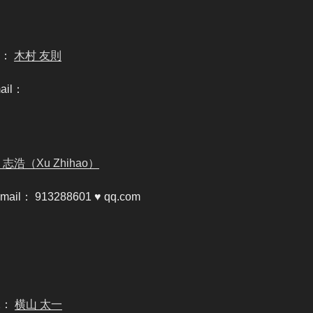
D：
木村 友則
ail：
 志浩（Xu Zhihao）
-mail： 913288601 ♥ qq.com
2：
横山 太一