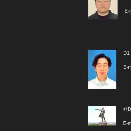
E-
D1
E-m
社
E-m