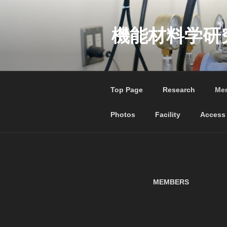
コ
ン
テ
機能材料学研
ン
ツ
へ
ス
Top Page
Research
Me
キ
ッ
Photos
Facility
Access
プ
MEMBERS